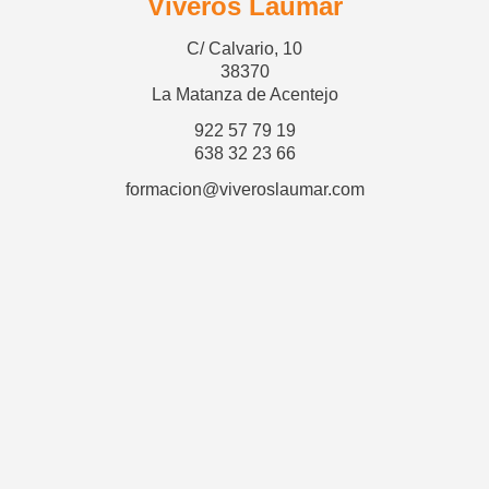
Viveros Laumar
C/ Calvario, 10
38370
La Matanza de Acentejo
922 57 79 19
638 32 23 66
formacion@viveroslaumar.com